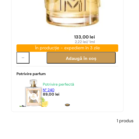
133,00
lei
2,22
lei
/ 1ml
În producție - expediem în 3 zile
Adaugă în coș
Potrivire parfum
Potrivire perfectă
N° 240
89,00
lei
1 produs