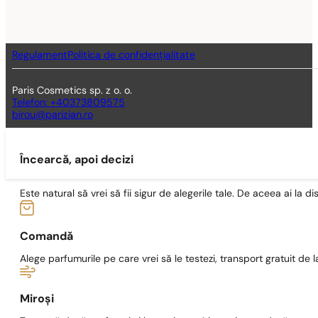
Regulament
Politica de confidențialitate
Paris Cosmetics sp. z o. o.
Telefon: +40373809575
birou@parizian.ro
Încearcă, apoi decizi
Este natural să vrei să fii sigur de alegerile tale. De aceea ai la di
Comandă
Alege parfumurile pe care vrei să le testezi, transport gratuit de la
Miroși