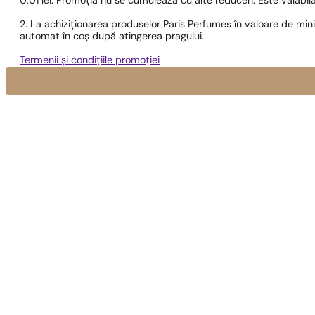
0,01 lei. Promoția nu se cumulează cu alte reduceri. Este valabi
2. La achiziționarea produselor Paris Perfumes în valoare de min
automat în coș după atingerea pragului.
Termenii și condițiile promoției