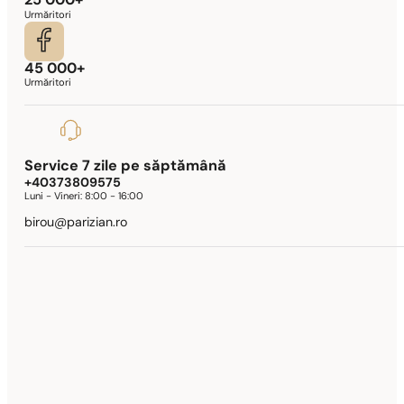
25 000+
Urmăritori
45 000+
Urmăritori
Service 7 zile pe săptămână
+40373809575
Luni - Vineri:
8:00 - 16:00
birou@parizian.ro