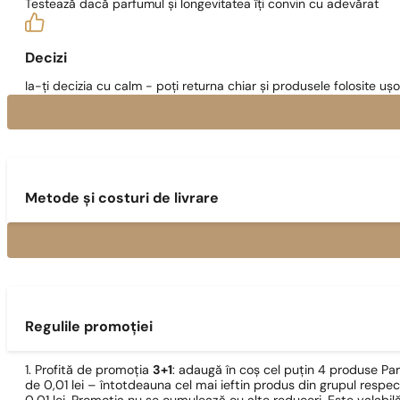
Testează dacă parfumul și longevitatea îți convin cu adevărat
Decizi
Ia-ți decizia cu calm - poți returna chiar și produsele folosite ușo
Metode și costuri de livrare
Regulile promoției
1. Profită de promoția
3+1
: adaugă în coș cel puțin 4 produse Pa
de 0,01 lei – întotdeauna cel mai ieftin produs din grupul respec