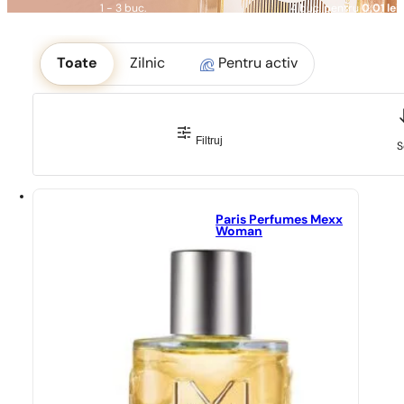
1 - 3 buc.
4 buc. pentru
0,01 lei!
Okoliczność
Toate
Zilnic
Pentru activ
Filtruj
S
Paris Perfumes Mexx
Woman