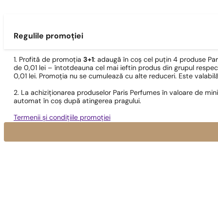
Regulile promoției
1. Profită de promoția
3+1
: adaugă în coș cel puțin 4 produse Pa
de 0,01 lei – întotdeauna cel mai ieftin produs din grupul respec
0,01 lei. Promoția nu se cumulează cu alte reduceri. Este valabi
2. La achiziționarea produselor Paris Perfumes în valoare de min
automat în coș după atingerea pragului.
Termenii și condițiile promoției