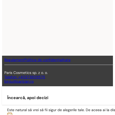
Regulament
Politica de confidențialitate
Paris Cosmetics sp. z o. o.
Telefon: +40373809575
birou@parizian.ro
Încearcă, apoi decizi
Este natural să vrei să fii sigur de alegerile tale. De aceea ai la di