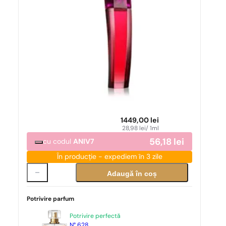
1449,00
lei
28,98
lei
/ 1ml
56,18
lei
cu codul
ANIV7
În producție - expediem în 3 zile
Adaugă în coș
Potrivire parfum
Potrivire perfectă
N° 628