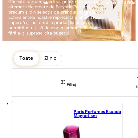
Găsește parfumul perfect pentru tine printre
1 - 3 buc.
4 buc. pentru
0,01 lei!
alternativele create de Paryskie Perfumy,
precum și din selecția de branduri originale.
Echivalentele noastre reprezintă o alternativă
superbă și incitantă la produsele originale,
permițându-ți să descoperi arome deosebite
fără a-ți suprasolicita bugetul.
Okoliczność
Toate
Zilnic
Filtruj
S
Paris Perfumes Escada
Magnetism