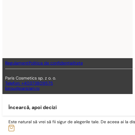
Regulament
Politica de confidențialitate
Paris Cosmetics sp. z o. o.
Telefon: +40373809575
birou@parizian.ro
Încearcă, apoi decizi
Este natural să vrei să fii sigur de alegerile tale. De aceea ai la di