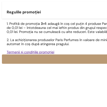
Regulile promoției
1. Profită de promoția
3+1
: adaugă în coș cel puțin 4 produse Pa
de 0,01 lei – întotdeauna cel mai ieftin produs din grupul respec
0,01 lei. Promoția nu se cumulează cu alte reduceri. Este valabi
2. La achiziționarea produselor Paris Perfumes în valoare de min
automat în coș după atingerea pragului.
Termenii și condițiile promoției