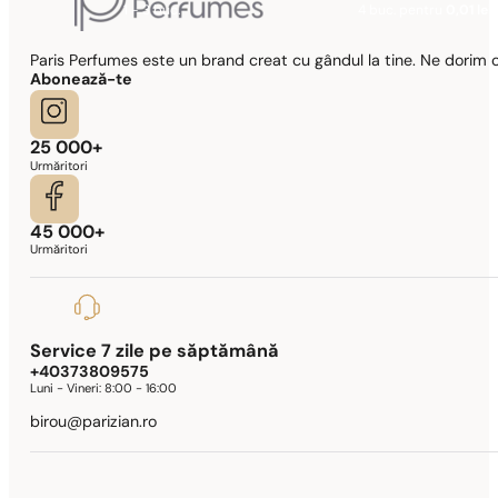
1 - 3 buc.
4 buc. pentru
0,01 lei!
Paris Perfumes este un brand creat cu gândul la tine. Ne dorim c
Abonează-te
25 000+
Urmăritori
45 000+
Urmăritori
Service 7 zile pe săptămână
+40373809575
Luni - Vineri:
8:00 - 16:00
birou@parizian.ro