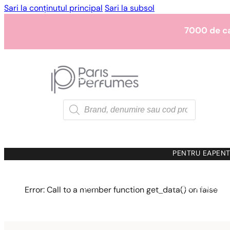
Sari la conținutul principal
Sari la subsol
7000 de c
1 - 3 buc.
4 buc. pentru
0,0
7000 de c
Products
search
1 - 3 buc.
4 buc. pentru
0,0
7000 de c
PENTRU EA
PENT
1 - 3 buc.
4 buc. pentru
0,0
Error: Call to a member function get_data() on false