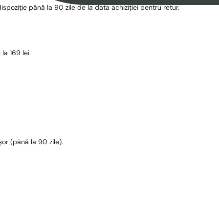
dispoziție până la 90 zile de la data achiziției pentru retur.
la 169 lei
șor (până la 90 zile).