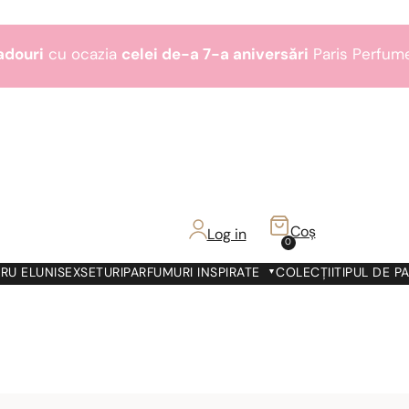
adouri
cu ocazia
celei de-a 7-a aniversări
Paris Perfum
Bestseller-uri
3+1
gratis
1 lei!
adouri
cu ocazia
celei de-a 7-a aniversări
Paris Perfum
Bestseller-uri
3+1
gratis
Coș
Log in
1 lei!
0
adouri
cu ocazia
celei de-a 7-a aniversări
Paris Perfum
RU EL
UNISEX
SETURI
PARFUMURI INSPIRATE
COLECȚII
TIPUL DE P
Bestseller-uri
3+1
gratis
1 lei!