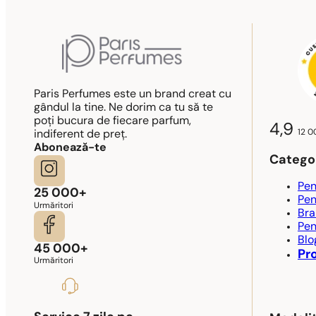
Paris Perfumes este un brand creat cu
gândul la tine. Ne dorim ca tu să te
poți bucura de fiecare parfum,
4,9
12 0
indiferent de preț.
Abonează-te
Categor
Pen
25 000+
Pen
Urmăritori
Bra
Pen
Blo
45 000+
Pr
Urmăritori