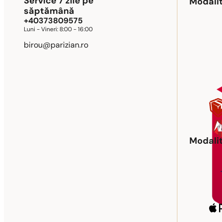
Service 7 zile pe
Modalit
săptămână
+40373809575
Luni - Vineri:
8:00 - 16:00
birou@parizian.ro
Modalit