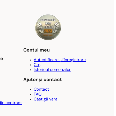
Contul meu
ne
Autentificare și înregistrare
Coş
Istoricul comenzilor
Ajutor și contact
Contact
FAQ
Câștigă vara
din contract