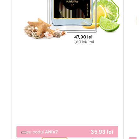
47,90
lei
1,60
lei
/ 1ml
35,93
lei
cu codul
ANIV7