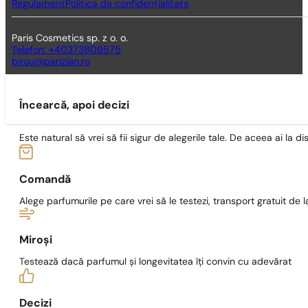
Regulament
Politica de confidențialitate
Paris Cosmetics sp. z o. o.
Telefon: +40373809575
birou@parizian.ro
Încearcă, apoi decizi
Este natural să vrei să fii sigur de alegerile tale. De aceea ai la di
Comandă
Alege parfumurile pe care vrei să le testezi, transport gratuit de la
Miroși
Testează dacă parfumul și longevitatea îți convin cu adevărat
Decizi