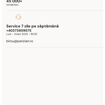
45 000+
Urmăritori
Service 7 zile pe săptămână
+40373809575
Luni - Vineri:
8:00 - 16:00
birou@parizian.ro