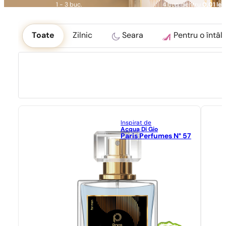
1 - 3 buc.
4 buc. pentru
0,01 lei!
Okoliczność
Toate
Zilnic
Seara
Pentru o întâln
Inspirat de
Acqua Di Gio
Paris Perfumes N° 57