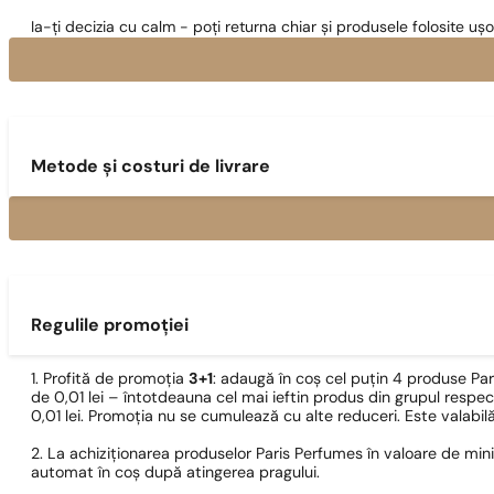
Ia-ți decizia cu calm - poți returna chiar și produsele folosite ușo
Metode și costuri de livrare
Regulile promoției
1. Profită de promoția
3+1
: adaugă în coș cel puțin 4 produse Pa
de 0,01 lei – întotdeauna cel mai ieftin produs din grupul respec
0,01 lei. Promoția nu se cumulează cu alte reduceri. Este valabi
2. La achiziționarea produselor Paris Perfumes în valoare de min
automat în coș după atingerea pragului.