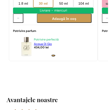
1.8 ml
30 ml
50 ml
104 ml
Livrare - miercuri
Adaugă în coș
Potrivire parfum
Potri
Potrivire perfectă
Acqua Di Gio
434,00
lei
Avantajele noastre