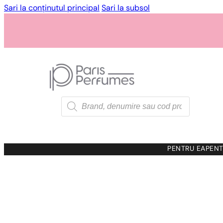
Sari la conținutul principal
Sari la subsol
…
Products
search
PENTRU EA
PENT